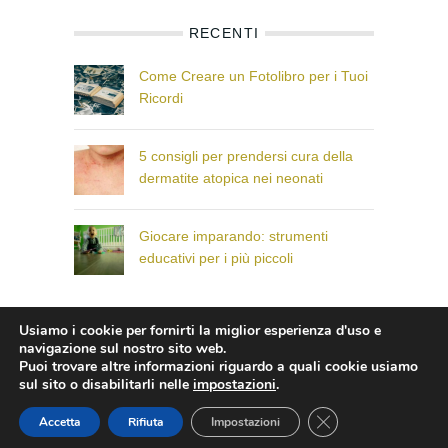
RECENTI
Come Creare un Fotolibro per i Tuoi
Ricordi
5 consigli per prendersi cura della
dermatite atopica nei neonati
Giocare imparando: strumenti
educativi per i più piccoli
Usiamo i cookie per fornirti la miglior esperienza d'uso e
© Il Paese dei Bambini che Sorridono
navigazione sul nostro sito web.
Puoi trovare altre informazioni riguardo a quali cookie usiamo
sul sito o disabilitarli nelle
impostazioni
.
CLOSE GDPR COO
Accetta
Rifiuta
Impostazioni