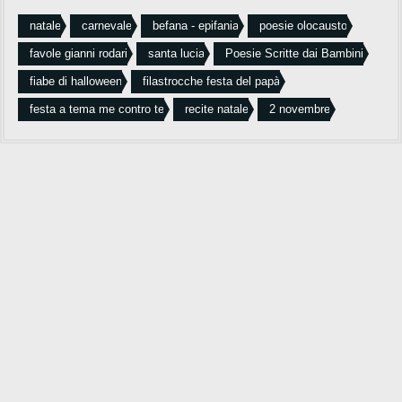
natale
carnevale
befana - epifania
poesie olocausto
favole gianni rodari
santa lucia
Poesie Scritte dai Bambini
fiabe di halloween
filastrocche festa del papà
festa a tema me contro te
recite natale
2 novembre