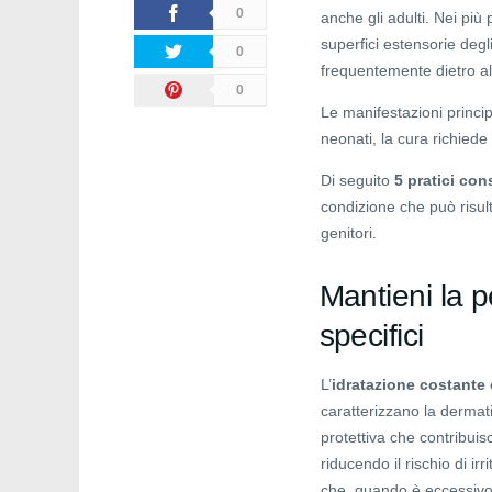
0
anche gli adulti. Nei più 
superfici estensorie degli
0
frequentemente dietro al
0
Le manifestazioni princi
neonati, la cura richiede 
Di seguito
5 pratici cons
condizione che può risult
genitori.
Mantieni la p
specifici
L’
idratazione costante
caratterizzano la dermati
protettiva che contribuisc
riducendo il rischio di ir
che, quando è eccessivo,