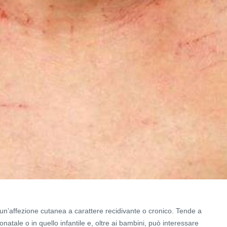
un’affezione cutanea a carattere recidivante o cronico. Tende a
natale o in quello infantile e, oltre ai bambini, può interessare