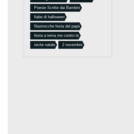
Poesie Scritte dai Bambini
fiabe di halloween
filastrocche festa del papà
festa a tema me contro te
recite natale
2 novembre