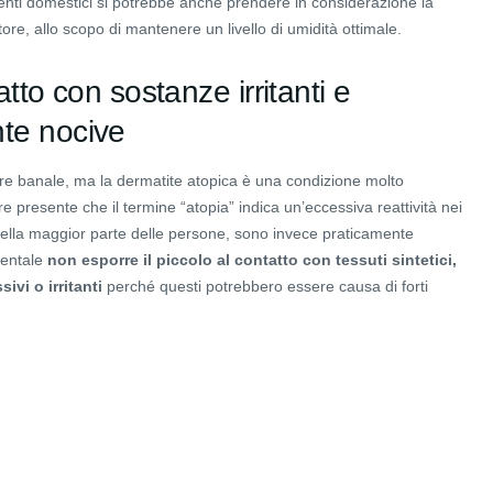
nti domestici si potrebbe anche prendere in considerazione la
ore, allo scopo di mantenere un livello di umidità ottimale.
atto con sostanze irritanti e
te nocive
are banale, ma la dermatite atopica è una condizione molto
re presente che il termine “atopia” indica un’eccessiva reattività nei
 nella maggior parte delle persone, sono invece praticamente
mentale
non esporre il piccolo al contatto con tessuti sintetici,
ivi o irritanti
perché questi potrebbero essere causa di forti