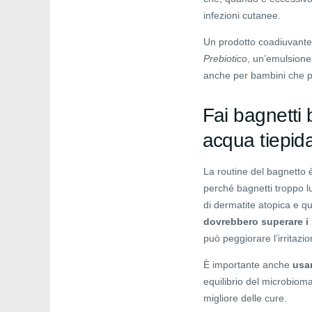
infezioni cutanee.
Un prodotto coadiuvant
Prebiotico
, un’emulsione 
anche per bambini che pr
Fai bagnetti
acqua tiepid
La routine del bagnetto 
perché bagnetti troppo lu
di dermatite atopica e q
dovrebbero superare i 
può peggiorare l’irritazio
È importante anche
usar
equilibrio del microbiom
migliore delle cure.