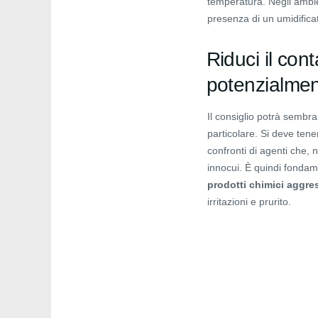
temperatura. Negli ambie
presenza di un umidificat
Riduci il cont
potenzialmen
Il consiglio potrà sembr
particolare. Si deve tene
confronti di agenti che,
innocui. È quindi fonda
prodotti chimici aggress
irritazioni e prurito.