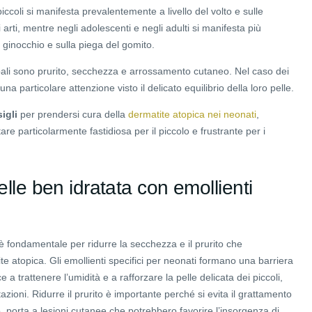
piccoli si manifesta prevalentemente a livello del volto e sulle
 arti, mentre negli adolescenti e negli adulti si manifesta più
 ginocchio e sulla piega del gomito.
pali sono prurito, secchezza e arrossamento cutaneo. Nel caso dei
una particolare attenzione visto il delicato equilibrio della loro pelle.
igli
per prendersi cura della
dermatite atopica nei neonati
,
are particolarmente fastidiosa per il piccolo e frustrante per i
elle ben idratata con emollienti
è fondamentale per ridurre la secchezza e il prurito che
te atopica. Gli emollienti specifici per neonati formano una barriera
e a trattenere l’umidità e a rafforzare la pelle delicata dei piccoli,
ritazioni. Ridurre il prurito è importante perché si evita il grattamento
 porta a lesioni cutanee che potrebbero favorire l’insorgenza di