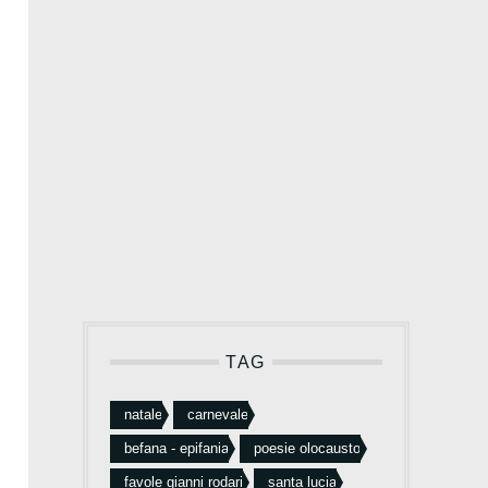
TAG
natale
carnevale
befana - epifania
poesie olocausto
favole gianni rodari
santa lucia