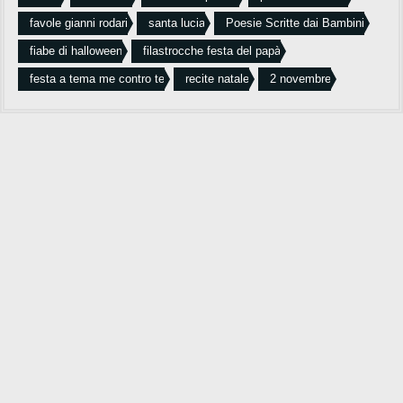
favole gianni rodari
santa lucia
Poesie Scritte dai Bambini
fiabe di halloween
filastrocche festa del papà
festa a tema me contro te
recite natale
2 novembre