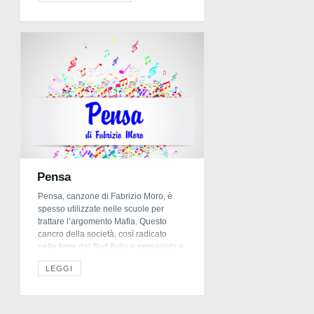
superman! Ok ragazzi adesso
cerchiamo di farlo meglio! Ricordatevi
che si parte sempre da dormire. Fate
[…]
Pensa
Pensa, canzone di Fabrizio Moro, è
spesso utilizzate nelle scuole per
trattare l’argomento Mafia. Questo
cancro della società, così radicato
nelle terre del Sud Italia e propagato a
macchia d’olio in tutto il mondo è un
LEGGI
argomento da affrontare con i bambini
e i ragazzi, per orientarli nella giusta
prospettiva e nella comprensione.
Fabrizio Moro […]