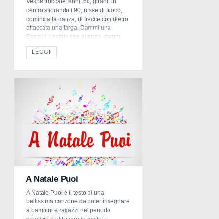
Vespe truccate, anni ’60, girano in
centro sfiorando i 90, rosse di fuoco,
comincia la danza, di frecce con dietro
attaccata una targa. Dammi una
Special, l’estate che avanza, dammi
una Vespa e ti porto in vacanza! Ma
LEGGI
quanto è bello andare in giro con le ali
sotto ai piedi se hai una Vespa Special
[…]
A Natale Puoi
A Natale Puoi è il testo di una
bellissima canzone da poter insegnare
a bambini e ragazzi nel periodo
natalizio e utilizzare in recite o