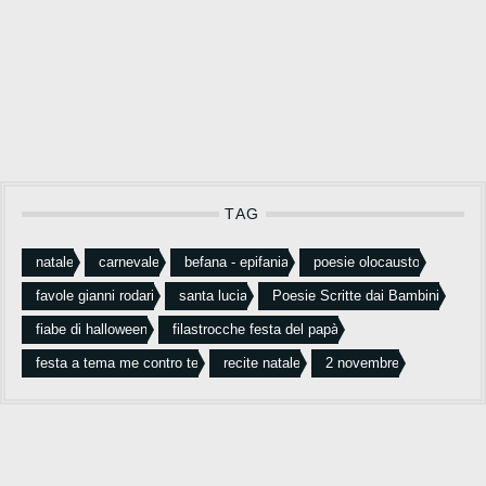
TAG
natale
carnevale
befana - epifania
poesie olocausto
favole gianni rodari
santa lucia
Poesie Scritte dai Bambini
fiabe di halloween
filastrocche festa del papà
festa a tema me contro te
recite natale
2 novembre