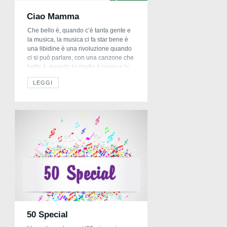
Ciao Mamma
Che bello è, quando c’è tanta gente e
la musica, la musica ci fa star bene è
una libidine è una rivoluzione quando
ci si può parlare, con una canzone che
bello è, quando lo stadio è pieno e la
musica, la musica riempie il cielo è
LEGGI
una libidine è una rivoluzione è una
libidine […]
50 Special