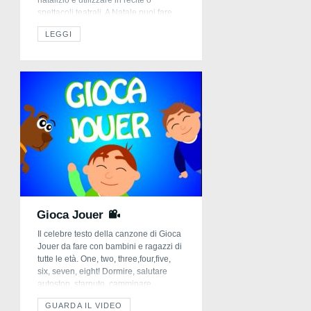
spettacoli teatrali. A Natale puoi fare
quello che non puoi fare mai:
LEGGI
riprendere a giocare, riprendere a
sognare, riprendere quel tempo che
rincorrevi tanto. È Natale e a Natale si
[…]
Gioca Jouer
Il celebre testo della canzone di Gioca
Jouer da fare con bambini e ragazzi di
tutte le età. One, two, three,four,five,
six, seven, eight! Dormire, salutare
autostop, starnuto, camminare,
nuotare, sciare, spray, macho, clacson,
GUARDA IL VIDEO
campana, ok, baciare, saluti, saluti,