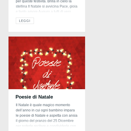
per queste festività. Brilla in cielo la
stellina Il Natale si avvicina Pace, gioia
e tanto amore Auguro a tutti di vero
cuore
LEGGI
Poesie di Natale
Il Natale è quale magico momento
dell’anno in cui ogni bambino impara
le poesie di Natale e aspetta con ansia
il giorno del pranzo del 25 Dicembre
per poterle recitare e condividerle con