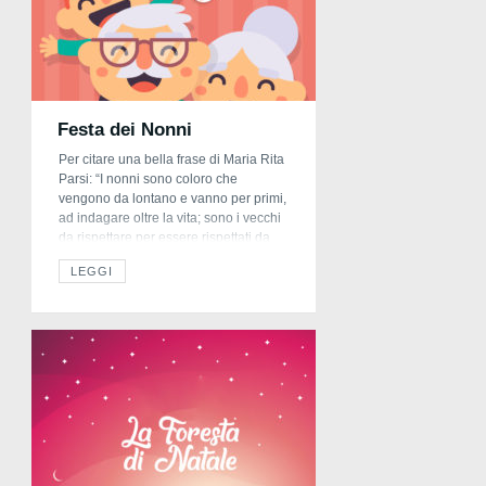
Festa dei Nonni
Per citare una bella frase di Maria Rita
Parsi: “I nonni sono coloro che
vengono da lontano e vanno per primi,
ad indagare oltre la vita; sono i vecchi
da rispettare per essere rispettati da
vecchi; sono il passato che vive nel
LEGGI
presente ed i bambini sono il presente
che vedrà il futuro“ Di seguito, […]