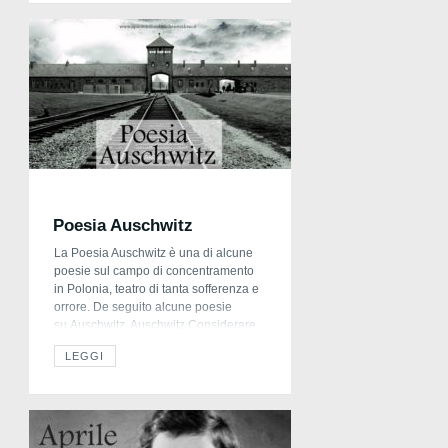
non solo […]
Poesia Auschwitz
La Poesia Auschwitz è una di alcune
poesie sul campo di concentramento
in Polonia, teatro di tanta sofferenza e
orrore. De seguito alcune poesie
su Auschwitz. Auschwitz Considerare
ogni parola su gli oggetti su gli occhiali
LEGGI
su le scarpe su i capelli tagliati su le
brune valigie con i nomi immagini di
dolore documenti d’orrore le scatole
[…]