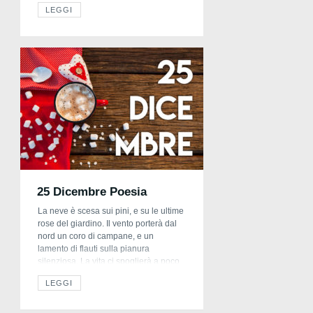
tutta la famiglia. Pronto ad alzarsi in
LEGGI
piedi sulla sedia aspetta il suo
momento, ed in trepida attesa ripete
nella sua mente le […]
25 Dicembre Poesia
La neve è scesa sui pini, e su le ultime
rose del giardino. Il vento porterà dal
nord un coro di campane, e un
lamento di flauti sulla pianura
silenziosa. La vita ci spoglierà a poco
a poco della nostra giovinezza, della
LEGGI
fede nella bontà, della speranza negli
uomini, come il gelo di questa notte
[…]