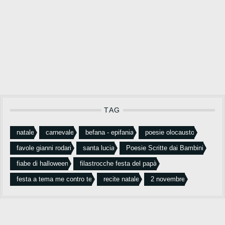
TAG
natale
carnevale
befana - epifania
poesie olocausto
favole gianni rodari
santa lucia
Poesie Scritte dai Bambini
fiabe di halloween
filastrocche festa del papà
festa a tema me contro te
recite natale
2 novembre