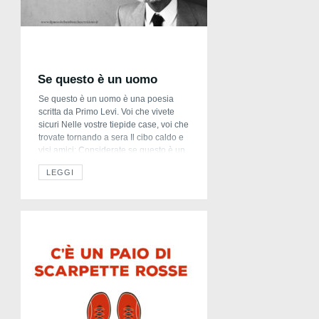
Se questo è un uomo
Se questo è un uomo è una poesia
scritta da Primo Levi. Voi che vivete
sicuri Nelle vostre tiepide case, voi che
trovate tornando a sera Il cibo caldo e
visi amici: Considerate se questo è un
uomo Che lavora nel fango Che non
LEGGI
conosce pace Che lotta per un pezzo
di pane Che muore […]