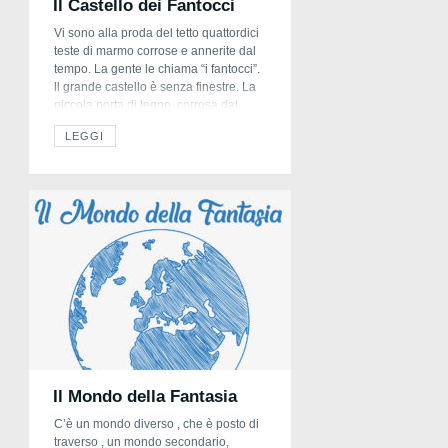
Il Castello dei Fantocci
Vi sono alla proda del tetto quattordici
teste di marmo corrose e annerite dal
tempo. La gente le chiama “i fantocci”.
ll grande castello è senza finestre. La
piccola porta di legno, corrosa dal
tarlo, è scossa dal vento e sembra
LEGGI
cascare. La gente passando si volge e
procede davanti al castello ch’è senza
finestre. […]
Il Mondo della Fantasia
C’è un mondo diverso , che è posto di
traverso , un mondo secondario,