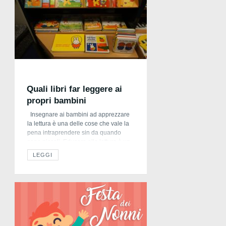
Quali libri far leggere ai
propri bambini
Insegnare ai bambini ad apprezzare
la lettura è una delle cose che vale la
pena intraprendere sin da quando
sono piccoli. Educare alla lettura è un
modo per far scoprire loro da soli il
LEGGI
mondo che ci circonda e poiché in
genere sono molto curiosi è ben
scegliere con cura i libri da far […]