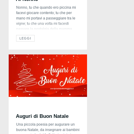
Nonno, tu che quando ero piccina mi
facevi giocare contento; tu che per
mano mi portavi a passeggiare tra le
vigne; tu che una volta mi facesti
passare la nostalgia della mamma
parlandomi con la tua voce calda; tu
LEGGI
che mi raccontavi episodi della vita
partigiana; sarai sempre nel mio cuore
come il nonno dalle […]
Auguri di Buon Natale
Una piccola poesia per augurare un
buona Natale, da insegnare ai bambini