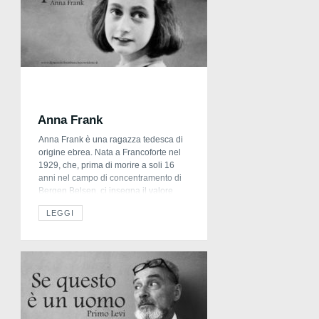
Anna Frank
Anna Frank è una ragazza tedesca di
origine ebrea. Nata a Francoforte nel
1929, che, prima di morire a soli 16
anni nel campo di concentramento di
Bergen Belsen, ci insegna il valore
della bontà nonostante il mondo
LEGGI
disumano in cui si trova a vivere.
Perseguitati dai tedeschi, per la loro
origine ebraica, lei, la sua […]