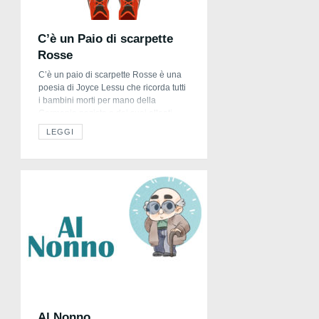
C’è un Paio di scarpette
Rosse
C’è un paio di scarpette Rosse è una
poesia di Joyce Lessu che ricorda tutti
i bambini morti per mano della
Germania nazista e dei suoi alleati.
C’è un paio di scarpette rosse numero
LEGGI
ventiquattro quasi nuove: sulla suola
interna si vede ancora la marca di
fabbrica “Schulze Monaco”. C’è un
paio di scarpette rosse […]
Al Nonno