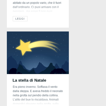
abitato da un popolo vario, che è fuori
dall’ordinario. Ci puoi arrivare con il
pensiero , ma esser lì non puoi
davvero e nessuno finora può esserci
LEGGI
stato , perchè si tratta di un mondo
inventato. È il mondo della fantasia […]
La stella di Natale
Era pieno inverno. Soffiava il vento
dalla steppa. E aveva freddo il neonato
nella grotta sul pendio della collina.
L’alito del bue lo riscaldava. Animali
domestici stavano nella grotta, sulla