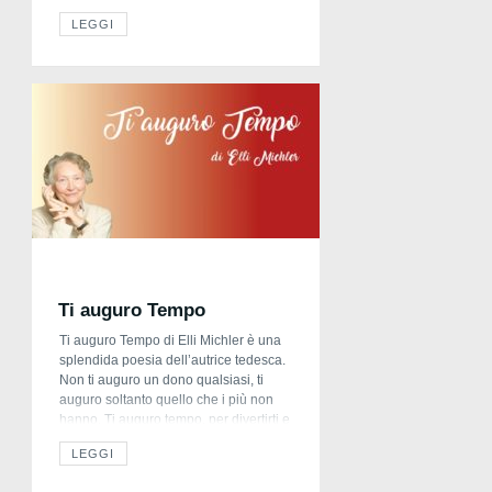
culla vagava un tiepido vapore. Scossi
LEGGI
dalle pelli le paglie del giaciglio e i
grani di miglio dalle rupi guardavano
assonnati i pastori… E lì […]
Ti auguro Tempo
Ti auguro Tempo di Elli Michler è una
splendida poesia dell’autrice tedesca.
Non ti auguro un dono qualsiasi, ti
auguro soltanto quello che i più non
hanno. Ti auguro tempo, per divertirti e
per ridere; se lo impiegherai bene
LEGGI
potrai ricavarne qualcosa. Ti auguro
tempo, per il tuo fare e il tuo pensare,