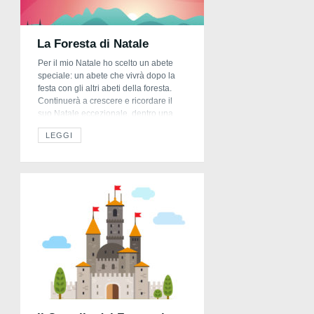
La Foresta di Natale
Per il mio Natale ho scelto un abete
speciale: un abete che vivrà dopo la
festa con gli altri abeti della foresta.
Continuerà a crescere e ricordare il
suo Natale eccezionale, dentro una
casa dove i bambini stavano sempre a
LEGGI
lui vicini. Quando sarò grande potrò
sdraiarmi a riposare e a sognare
all’ombra della mia […]