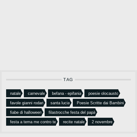
TAG
natale
carnevale
befana - epifania
poesie olocausto
favole gianni rodari
santa lucia
Poesie Scritte dai Bambini
fiabe di halloween
filastrocche festa del papà
festa a tema me contro te
recite natale
2 novembre