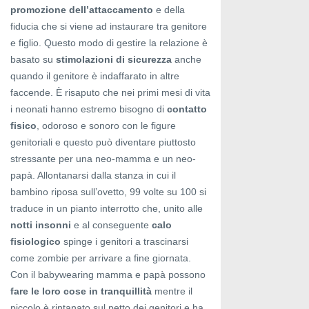
promozione dell’attaccamento
e della
fiducia che si viene ad instaurare tra genitore
e figlio. Questo modo di gestire la relazione è
basato su
stimolazioni di sicurezza
anche
quando il genitore è indaffarato in altre
faccende. È risaputo che nei primi mesi di vita
i neonati hanno estremo bisogno di
contatto
fisico
, odoroso e sonoro con le figure
genitoriali e questo può diventare piuttosto
stressante per una neo-mamma e un neo-
papà. Allontanarsi dalla stanza in cui il
bambino riposa sull’ovetto, 99 volte su 100 si
traduce in un pianto interrotto che, unito alle
notti insonni
e al conseguente
calo
fisiologico
spinge i genitori a trascinarsi
come zombie per arrivare a fine giornata.
Con il babywearing mamma e papà possono
fare le loro cose in tranquillità
mentre il
piccolo è rintanato sul petto dei genitori e ha