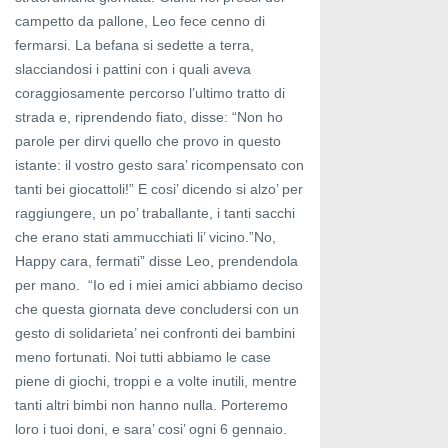
campetto da pallone, Leo fece cenno di
fermarsi. La befana si sedette a terra,
slacciandosi i pattini con i quali aveva
coraggiosamente percorso l’ultimo tratto di
strada e, riprendendo fiato, disse: “Non ho
parole per dirvi quello che provo in questo
istante: il vostro gesto sara’ ricompensato con
tanti bei giocattoli!” E cosi’ dicendo si alzo’ per
raggiungere, un po’ traballante, i tanti sacchi
che erano stati ammucchiati li’ vicino.”No,
Happy cara, fermati” disse Leo, prendendola
per mano. “Io ed i miei amici abbiamo deciso
che questa giornata deve concludersi con un
gesto di solidarieta’ nei confronti dei bambini
meno fortunati. Noi tutti abbiamo le case
piene di giochi, troppi e a volte inutili, mentre
tanti altri bimbi non hanno nulla. Porteremo
loro i tuoi doni, e sara’ cosi’ ogni 6 gennaio.