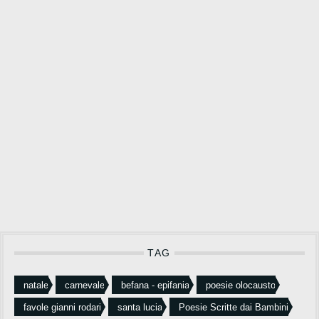
TAG
natale
carnevale
befana - epifania
poesie olocausto
favole gianni rodari
santa lucia
Poesie Scritte dai Bambini