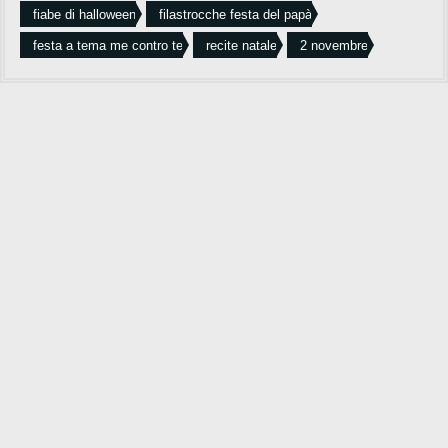
fiabe di halloween
filastrocche festa del papà
festa a tema me contro te
recite natale
2 novembre