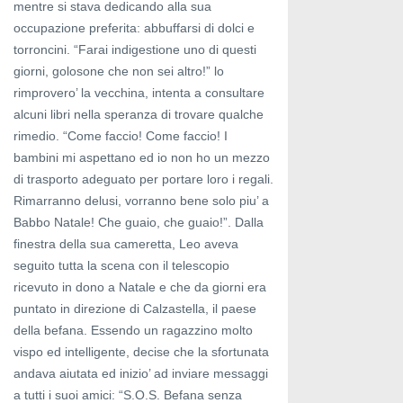
mentre si stava dedicando alla sua
occupazione preferita: abbuffarsi di dolci e
torroncini. “Farai indigestione uno di questi
giorni, golosone che non sei altro!” lo
rimprovero’ la vecchina, intenta a consultare
alcuni libri nella speranza di trovare qualche
rimedio. “Come faccio! Come faccio! I
bambini mi aspettano ed io non ho un mezzo
di trasporto adeguato per portare loro i regali.
Rimarranno delusi, vorranno bene solo piu’ a
Babbo Natale! Che guaio, che guaio!”. Dalla
finestra della sua cameretta, Leo aveva
seguito tutta la scena con il telescopio
ricevuto in dono a Natale e che da giorni era
puntato in direzione di Calzastella, il paese
della befana. Essendo un ragazzino molto
vispo ed intelligente, decise che la sfortunata
andava aiutata ed inizio’ ad inviare messaggi
a tutti i suoi amici: “S.O.S. Befana senza