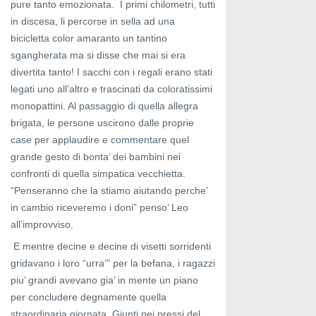
pure tanto emozionata. I primi chilometri, tutti
in discesa, li percorse in sella ad una
bicicletta color amaranto un tantino
sgangherata ma si disse che mai si era
divertita tanto! I sacchi con i regali erano stati
legati uno all’altro e trascinati da coloratissimi
monopattini. Al passaggio di quella allegra
brigata, le persone uscirono dalle proprie
case per applaudire e commentare quel
grande gesto di bonta’ dei bambini nei
confronti di quella simpatica vecchietta.
“Penseranno che la stiamo aiutando perche’
in cambio riceveremo i doni” penso’ Leo
all’improvviso.
E mentre decine e decine di visetti sorridenti
gridavano i loro “urra’” per la befana, i ragazzi
piu’ grandi avevano gia’ in mente un piano
per concludere degnamente quella
straordinaria giornata. Giunti nei pressi del