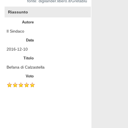
fonte: digilander.libero.it/Gretablu
Riassunto
Autore
Il Sindaco
Data
2016-12-10
Titolo
Befana di Calzastella
Voto