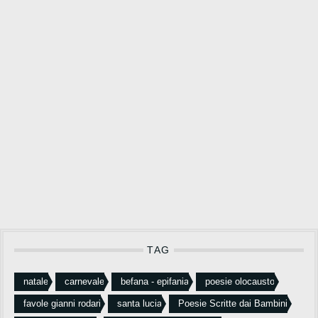
TAG
natale
carnevale
befana - epifania
poesie olocausto
favole gianni rodari
santa lucia
Poesie Scritte dai Bambini