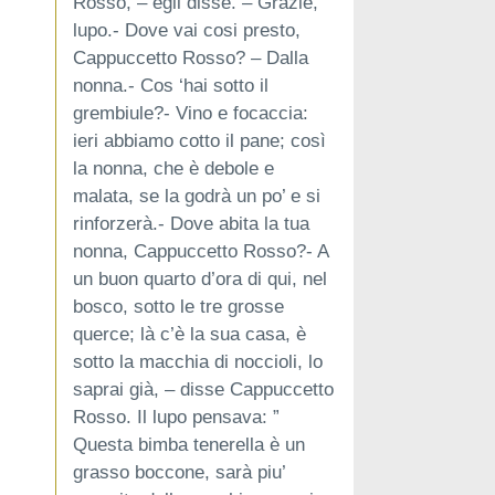
Rosso, – egli disse. – Grazie,
lupo.- Dove vai cosi presto,
Cappuccetto Rosso? – Dalla
nonna.- Cos ‘hai sotto il
grembiule?- Vino e focaccia:
ieri abbiamo cotto il pane; così
la nonna, che è debole e
malata, se la godrà un po’ e si
rinforzerà.- Dove abita la tua
nonna, Cappuccetto Rosso?- A
un buon quarto d’ora di qui, nel
bosco, sotto le tre grosse
querce; là c’è la sua casa, è
sotto la macchia di noccioli, lo
saprai già, – disse Cappuccetto
Rosso. Il lupo pensava: ”
Questa bimba tenerella è un
grasso boccone, sarà piu’