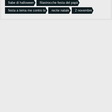
fiabe di halloween
filastrocche festa del papà
festa a tema me contro te
recite natale
2 novembre