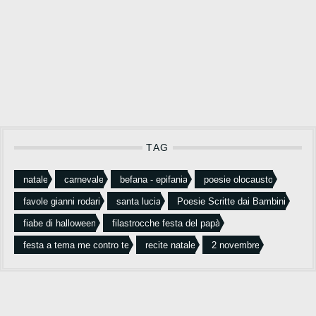
TAG
natale
carnevale
befana - epifania
poesie olocausto
favole gianni rodari
santa lucia
Poesie Scritte dai Bambini
fiabe di halloween
filastrocche festa del papà
festa a tema me contro te
recite natale
2 novembre