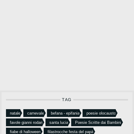
TAG
natale
carnevale
befana - epifania
poesie olocausto
favole gianni rodari
santa lucia
Poesie Scritte dai Bambini
fiabe di halloween
filastrocche festa del papà