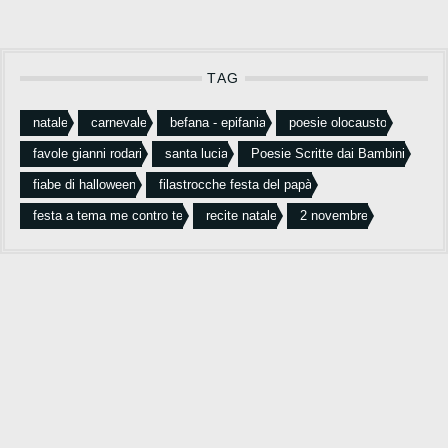
TAG
natale
carnevale
befana - epifania
poesie olocausto
favole gianni rodari
santa lucia
Poesie Scritte dai Bambini
fiabe di halloween
filastrocche festa del papà
festa a tema me contro te
recite natale
2 novembre