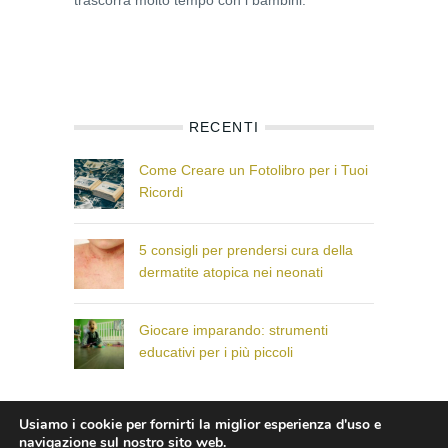
trascorra molto tempo con i bambini.
RECENTI
Come Creare un Fotolibro per i Tuoi
Ricordi
5 consigli per prendersi cura della
dermatite atopica nei neonati
Giocare imparando: strumenti
educativi per i più piccoli
Usiamo i cookie per fornirti la miglior esperienza d'uso e
© Il Paese dei Bambini che Sorridono
navigazione sul nostro sito web.