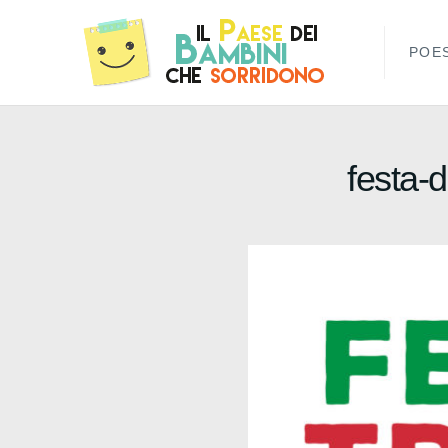
POES
festa-d