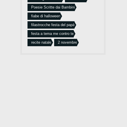
Poesie Scritte dai Bambini
fiabe di halloween
filastrocche festa del papà
festa a tema me contro te
recite natale
2 novembre