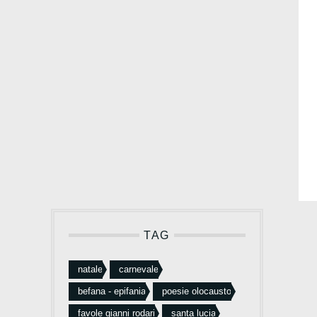
TAG
natale
carnevale
befana - epifania
poesie olocausto
favole gianni rodari
santa lucia