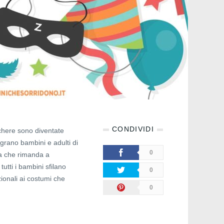
CONDIVIDI
here sono diventate
egrano bambini e adulti di
0
ta che rimanda a
utti i bambini sfilano
0
zionali ai costumi che
0