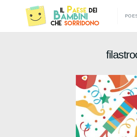
POES
filastr