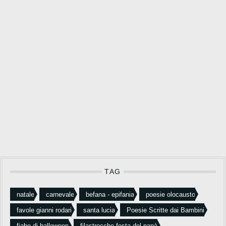
TAG
natale
carnevale
befana - epifania
poesie olocausto
favole gianni rodari
santa lucia
Poesie Scritte dai Bambini
fiabe di halloween
filastrocche festa del papà