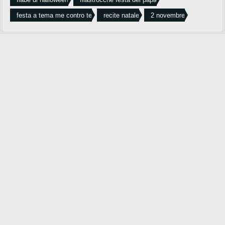
festa a tema me contro te
recite natale
2 novembre