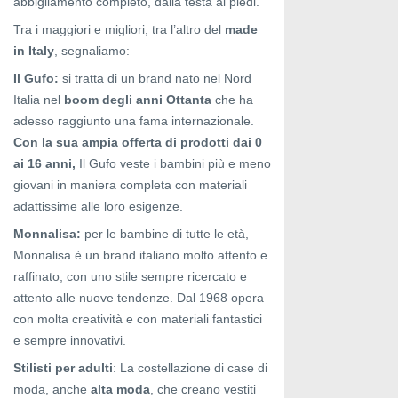
abbigliamento completo, dalla testa ai piedi.
Tra i maggiori e migliori, tra l’altro del
made
in Italy
, segnaliamo:
Il Gufo:
si tratta di un brand nato nel Nord
Italia nel
boom degli anni Ottanta
che ha
adesso raggiunto una fama internazionale.
Con la sua ampia offerta di prodotti dai 0
ai 16 anni,
Il Gufo veste i bambini più e meno
giovani in maniera completa con materiali
adattissime alle loro esigenze.
Monnalisa:
per le bambine di tutte le età,
Monnalisa è un brand italiano molto attento e
raffinato, con uno stile sempre ricercato e
attento alle nuove tendenze. Dal 1968 opera
con molta creatività e con materiali fantastici
e sempre innovativi.
Stilisti per adulti
: La costellazione di case di
moda, anche
alta moda
, che creano vestiti