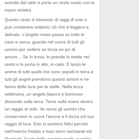
scende dal cielo e porta un cesto vuoto con la
mano sinistra.
Questo cesto é intessuto di raggi di sole e
può contenere soltanto ciò che é leggero e
delicato. L’angelo rosso passa su tutte le
case e cerca; guarda nel cuore di tutti gli
uomini per vedere se trova un po’ di
amore….Se lo trova, lo prende lo mette nel
cesto e lo porta in alto, in cielo. E lassù le
anime di tutti quelli che sono sepolti in terra e
tutti gli angeli prendono questo amore e ne
fanno della luce per le stelle. Nella terza
settimana, un angelo bianco e luminoso
discende sulla terra. Tiene sulla mano destra
un raggio di sole. Va verso gli uomini che
conservano in cuore l’amore e li tocca col suo
raggio di luce. Essi si sentono felici perché
nell’inverno freddo e buio sono rischiarati ed
illuminati. Il sole brilla nei loro occhi, avvolge