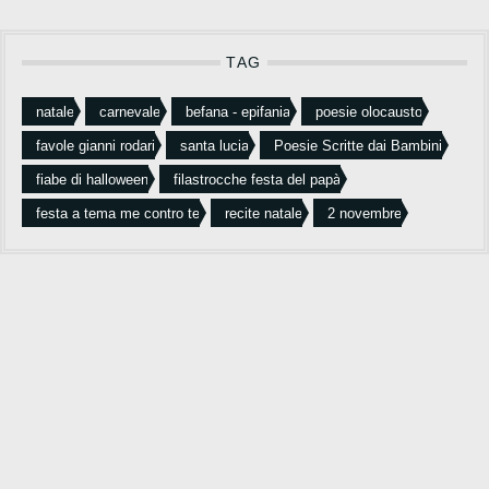
TAG
natale
carnevale
befana - epifania
poesie olocausto
favole gianni rodari
santa lucia
Poesie Scritte dai Bambini
fiabe di halloween
filastrocche festa del papà
festa a tema me contro te
recite natale
2 novembre