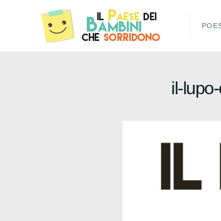
POES
il-lupo