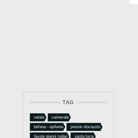
TAG
natale
carnevale
befana - epifania
poesie olocausto
favole gianni rodari
santa lucia