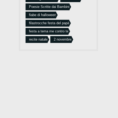
Poesie Scritte dai Bambini
fiabe di halloween
filastrocche festa del papà
festa a tema me contro te
recite natale
2 novembre