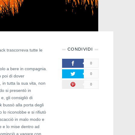
CONDIVIDI
ack trascorreva tutte le
0
volo a bere in compagnia.
0
 poi di dover
n tutta la sua vita, non
0
o si presentò in
e, gli consigliò di
k bussò alla porta degli
 lo riconobbe e si rifiutò
lo scacciò in malo modo e
se e lo mise dentro ad
 cominciò a vagare con