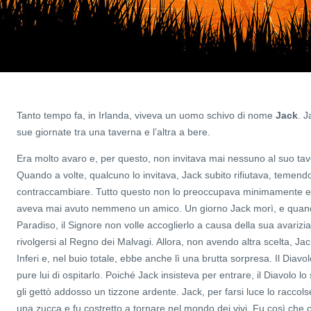
Tanto tempo fa, in Irlanda, viveva un uomo schivo di nome
Jack
. J
sue giornate tra una taverna e l’altra a bere.
Era molto avaro e, per questo, non invitava mai nessuno al suo ta
Quando a volte, qualcuno lo invitava, Jack subito rifiutava, temendo
contraccambiare. Tutto questo non lo preoccupava minimamente e, i
aveva mai avuto nemmeno un amico. Un giorno Jack morì, e quand
Paradiso, il Signore non volle accoglierlo a causa della sua avarizia 
rivolgersi al Regno dei Malvagi. Allora, non avendo altra scelta, Jac
Inferi e, nel buio totale, ebbe anche lì una brutta sorpresa. Il Diavolo
pure lui di ospitarlo. Poiché Jack insisteva per entrare, il Diavolo 
gli gettò addosso un tizzone ardente. Jack, per farsi luce lo raccol
una zucca e fu costretto a tornare nel mondo dei vivi. Fu così che