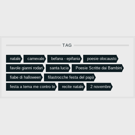
TAG
natale
carnevale
befana - epifania
poesie olocausto
favole gianni rodari
santa lucia
Poesie Scritte dai Bambini
fiabe di halloween
filastrocche festa del papà
festa a tema me contro te
recite natale
2 novembre