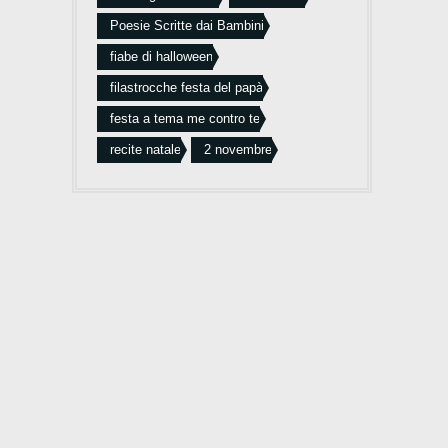
Poesie Scritte dai Bambini
fiabe di halloween
filastrocche festa del papà
festa a tema me contro te
recite natale
2 novembre