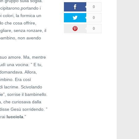
in gruppo sulla soglia.
0
cipitarono,portando i
oi colori, la formica un
0
do che cosa offrire,
0
liare, senza ronzare, il
l bambino, non avendo
il suo amore. Ma, mentre
udì una vocina: ” E tu,
o domandava. Allora,
bambino. Era così
 di lacrime. Scivolando
”, sorrise il bambinello.
a, che curiosava dalla
” disse Gesù sorridendo. ”
erai
lucciola
.”