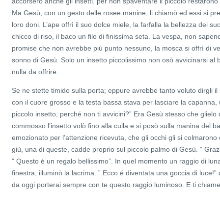
accorsero anche gli insetti. per non spaventare il piccolo restarono 
Ma Gesù, con un gesto delle rosee manine, li chiamò ed essi si pre
loro doni. L’ape offrì il suo dolce miele, la farfalla la bellezza dei su
chicco di riso, il baco un filo di finissima seta. La vespa, non sapen
promise che non avrebbe più punto nessuno, la mosca si offrì di veg
sonno di Gesù. Solo un insetto piccolissimo non osò avvicinarsi a
nulla da offrire.
Se ne stette timido sulla porta; eppure avrebbe tanto voluto dirgli 
con il cuore grosso e la testa bassa stava per lasciare la capanna, 
piccolo insetto, perché non ti avvicini?” Era Gesù stesso che gliel
commosso l’insetto volò fino alla culla e si posò sulla manina del 
emozionato per l’attenzione ricevuta, che gli occhi gli si colmarono
giù, una di queste, cadde proprio sul piccolo palmo di Gesù. ” Grazie
” Questo é un regalo bellissimo”. In quel momento un raggio di lun
finestra, illuminò la lacrima. ” Ecco é diventata una goccia di luce!
da oggi porterai sempre con te questo raggio luminoso. E ti chiam