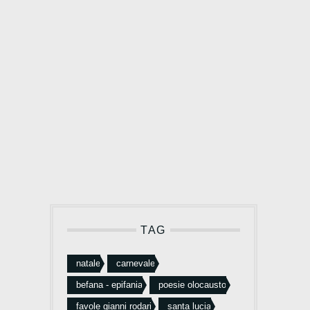
TAG
natale
carnevale
befana - epifania
poesie olocausto
favole gianni rodari
santa lucia