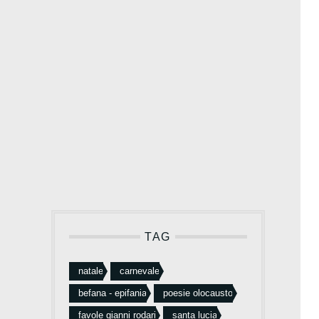
TAG
natale
carnevale
befana - epifania
poesie olocausto
favole gianni rodari
santa lucia