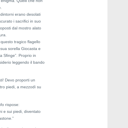
n enigma. Quelli che non
.
 dintorni erano desolati
curato i sacrifici in suo
roposti dal mostro alato
ura.
 questo tragico flagello
 sua sorella Giocasta e
la Sfinge”. Proprio in
esiderio leggendo il bando
ti! Devo proporti un
tro piedi, a mezzodì su
fo rispose:
i e sui piedi, diventato
astone.”