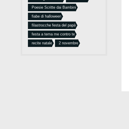
Poesie Scritte dai Bambini
fiabe di halloween
filastrocche festa del papà
festa a tema me contro te
recite natale
2 novembre