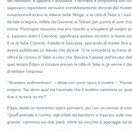
dei viandanti, e appena li avvistava, li fermava e proponeva loro u
sapevano rispondere venivano immediatamente divorati dal mostro
Innumerevoli erano le vittime della Sfinge, e la città di Tebe e i suoi
da tale sciagura, inflitta da Giunone ai Tebani per punirli di aver tras
onore. Purtroppo nessuno mai era riuscito a sciogliere gli enigmi p
e, passare sotto il Citerone, significava andare incontro a morte sic
Il re di Tebe Creonte, fratello di Giocasta, sperando di metter fine a
aveva pubblicato un bando che diceva: “Il re concederà la mano di
offrirà la corona di Tebe a colui che libererà il paese dall’incubo del
quel tempo Edipo si trovava presso la città di Tebe e gli venne il d
di tentare l’impresa.
“Straniero ardimentoso!” – disse con voce rauca il mostro – “Ferma
enigma: Sai dirmi qual sia l’animale che il mattino cammina su quat
due e la sera su tre?”
Edipo stette un momento sopra pensiero, poi con un sorriso di trion
“Quell’animale è l’uomo, egli infatti da bambino si trascina sulle man
grande, cammina sui due piedi, infine da vecchio si appoggia sul b