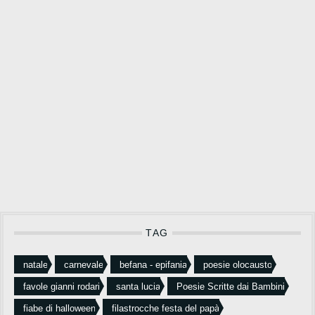
TAG
natale
carnevale
befana - epifania
poesie olocausto
favole gianni rodari
santa lucia
Poesie Scritte dai Bambini
fiabe di halloween
filastrocche festa del papà