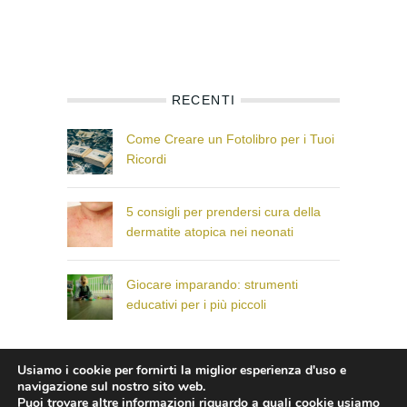
RECENTI
Come Creare un Fotolibro per i Tuoi
Ricordi
5 consigli per prendersi cura della
dermatite atopica nei neonati
Giocare imparando: strumenti
educativi per i più piccoli
Usiamo i cookie per fornirti la miglior esperienza d'uso e
© Il Paese dei Bambini che Sorridono
navigazione sul nostro sito web.
Puoi trovare altre informazioni riguardo a quali cookie usiamo