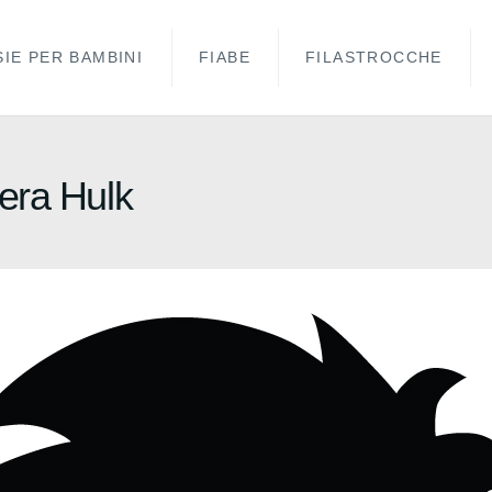
IE PER BAMBINI
FIABE
FILASTROCCHE
era Hulk