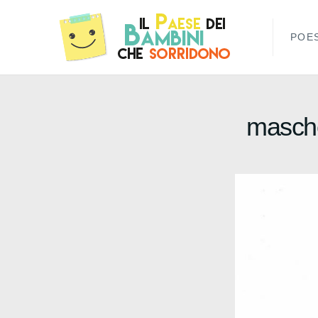
POES
masche