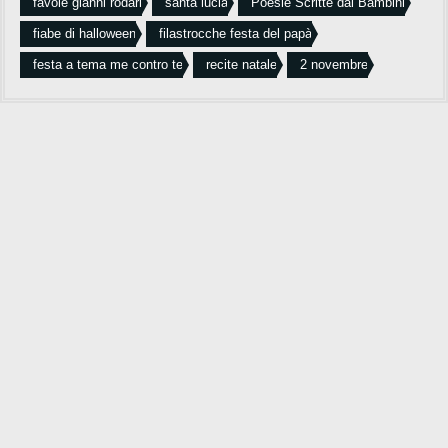
favole gianni rodari
santa lucia
Poesie Scritte dai Bambini
fiabe di halloween
filastrocche festa del papà
festa a tema me contro te
recite natale
2 novembre