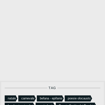
TAG
natale
carnevale
befana - epifania
poesie olocausto