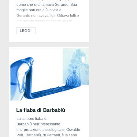
uomo che si chiamava Gerardo. Sua
moglie non era più in vita e
Gerardo non aveva figli. Odiava tutti e
per questo avevo deciso di vivere
isolato in cima ad una montagna.
LEGGI
Abitava in un cupo castello dove c’era
sempre buio e dove pioveva sempre
sia in primavera che […]
La fiaba di Barbablù
La celebre fiaba di
Barbablù nell’interessante
interpretazione psicologica di Osvaldo
Poli. Barbablù, di Perrault, è la fiaba