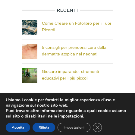
RECENTI
Come Creare un Fotolibro per i Tuoi
Ricordi
5 consigli per prendersi cura della
dermatite atopica nei neonati
Giocare imparando: strumenti
educativi per i più piccoli
Usiamo i cookie per fornirti la miglior esperienza d'uso e
© Il Paese dei Bambini che Sorridono
navigazione sul nostro sito web.
Puoi trovare altre informazioni riguardo a quali cookie usiamo
sul sito o disabilitarli nelle
impostazioni
.
CLOSE GDPR COO
Accetta
Rifiuta
Impostazioni