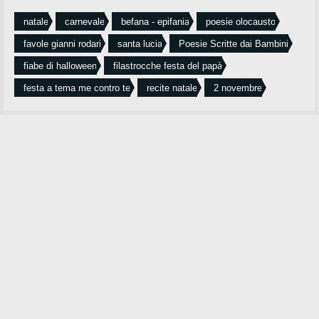
natale
carnevale
befana - epifania
poesie olocausto
favole gianni rodari
santa lucia
Poesie Scritte dai Bambini
fiabe di halloween
filastrocche festa del papà
festa a tema me contro te
recite natale
2 novembre