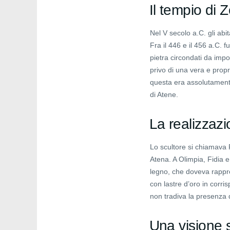
Il tempio di 
Nel V secolo a.C. gli abi
Fra il 446 e il 456 a.C. 
pietra circondati da impo
privo di una vera e propr
questa era assolutamente
di Atene.
La realizzazi
Lo scultore si chiamava 
Atena. A Olimpia, Fidia e
legno, che doveva rappres
con lastre d’oro in corri
non tradiva la presenza d
Una visione 