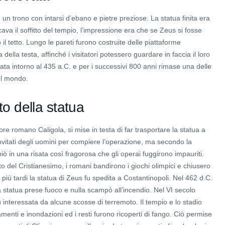
n trono con intarsi d’ebano e pietre preziose. La statua finita era
cava il soffitto del tempio, l’impressione era che se Zeus si fosse
il tetto. Lungo le pareti furono costruite delle piattaforme
 della testa, affinché i visitatori potessero guardare in faccia il loro
ata intorno al 435 a.C. e per i successivi 800 anni rimase una delle
el mondo.
to della statua
tore romano Caligola, si mise in testa di far trasportare la statua a
itati degli uomini per compiere l’operazione, ma secondo la
ò in una risata così fragorosa che gli operai fuggirono impauriti.
o del Cristianesimo, i romani bandirono i giochi olimpici e chiusero
i più tardi la statua di Zeus fu spedita a Costantinopoli. Nel 462 d.C.
a statua prese fuoco e nulla scampò all’incendio. Nel VI secolo
fu interessata da alcune scosse di terremoto. Il tempio e lo stadio
amenti e inondazioni ed i resti furono ricoperti di fango. Ciò permise