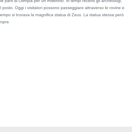
e parti di Olimpia per un millennio. In tempi recenti gli archeologi,
 posto. Oggi i visitatori possono passeggiare attraverso le rovine e
tempo si trovava la magnifica statua di Zeus. La statua stessa però
empre.