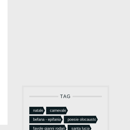
TAG
natale
carnevale
befana - epifania
poesie olocausto
favole gianni rodari
santa lucia