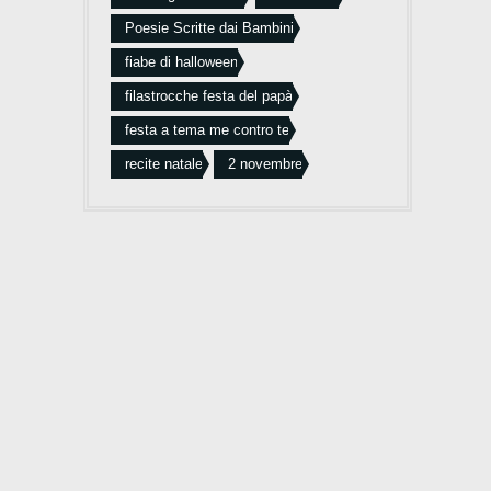
Poesie Scritte dai Bambini
fiabe di halloween
filastrocche festa del papà
festa a tema me contro te
recite natale
2 novembre