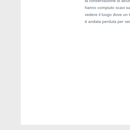
la conservazione di alcun
hanno compiuto scavi sul
vedere il luogo dove un 
é andata perduta per s