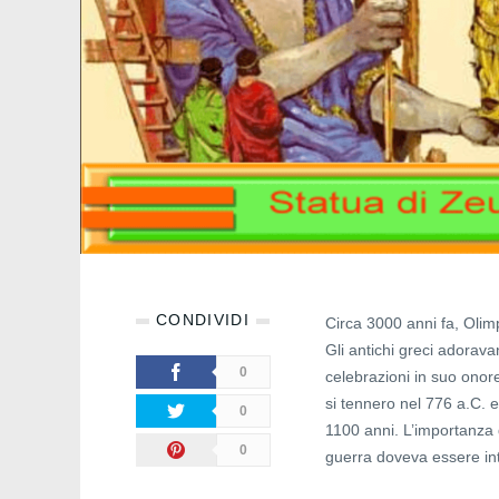
CONDIVIDI
Circa 3000 anni fa, Olim
Gli antichi greci adora
0
celebrazioni in suo onor
si tennero nel 776 a.C. e
0
1100 anni. L’importanza 
0
guerra doveva essere inte