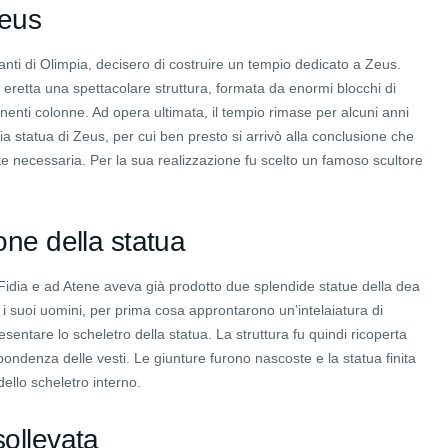
Zeus
tanti di Olimpia, decisero di costruire un tempio dedicato a Zeus.
fu eretta una spettacolare struttura, formata da enormi blocchi di
nenti colonne. Ad opera ultimata, il tempio rimase per alcuni anni
ia statua di Zeus, per cui ben presto si arrivò alla conclusione che
 necessaria. Per la sua realizzazione fu scelto un famoso scultore
one della statua
Fidia e ad Atene aveva già prodotto due splendide statue della dea
 i suoi uomini, per prima cosa approntarono un’intelaiatura di
entare lo scheletro della statua. La struttura fu quindi ricoperta
spondenza delle vesti. Le giunture furono nascoste e la statua finita
ello scheletro interno.
sollevata