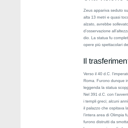
Zeus appariva seduto su u
alta 13 metri e quasi toc
alzato, avrebbe sollevato 
d’osservazione all’altezza
dio. La statua fu complet
opere più spettacolari d
Il trasferimen
Verso il 40 d.C. l’impera
Roma. Furono dunque inv
leggenda la statua scoppi
Nel 391 d.C. con l’avvent
i templi greci; alcuni ann
il palazzo che ospitava l
l’intera area di Olimpia 
furono distrutti da smott