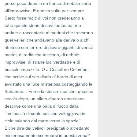
perse poco dopo in un banco di nebbia sorto
all’improvviso. E questa volta per sempre.
Certo forse molti di voi non crederanno a
tutte queste storie di navi fantasma, ma
andate a raccontarlo ai marinai che trovarono
quei velieri che andavano alla deriva o a chi
riferisce con terrore di piovre giganti, di vortici
marini, di radio che tacciono, di nebbie
improvvise, di strane luci verdastre e di
bussole impazzite. O a Cristoforo Colombo,
che scrive sul suo diario di bordo di aver
avvistato una luce misteriosa costeggiando le
Bahamas… Forse la stessa luce che, qualche
secolo dopo, un pilota d’aereo americano
descrive come una palla di fuoco dalla
‘luminosità di cento soli che volteggiava in
cielo salendo dal mare verso lo spazio’.
E che dire dei velivoli precipitati o altrettanto
misteriosamente scomparsi in questa zona?