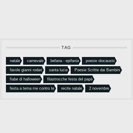
TAG
natale
carnevale
befana - epifania
poesie olocausto
favole gianni rodari
santa lucia
Poesie Scritte dai Bambini
fiabe di halloween
filastrocche festa del papà
festa a tema me contro te
recite natale
2 novembre