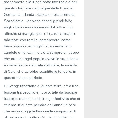
soccombere alla lunga notte invernale e per
questo che nelle campagne della Francia,
Germania, Irlanda, Scozia e nella penisola
Scandinava, venivano accesi grandi falò;
sugli alberi venivano messi dolcetti e cibo
affinché si risvegliassero; le case venivano
adornate con rami di sempreverdi come
biancospino o agrifoglio, si accendevano
candele e nel camino c’era sempre un ceppo
che ardeva; ogni popolo aveva le sue usanze
e credenze.Fu naturale collocare, la nascita
di Colui che avrebbe sconfitto le tenebre, in
questo magico periodo.
L’ Evangelizzazione di queste terre, creò una
fusione tra vecchio e nuovo, tale da lasciare
tracce di questi popoli, in ogni
festività
che si
celebra in questo periodo dell’anno.I fuochi
che ancora oggi brillano nelle campagne di
alcuni paesi la notte di S. Lucia; i doni che