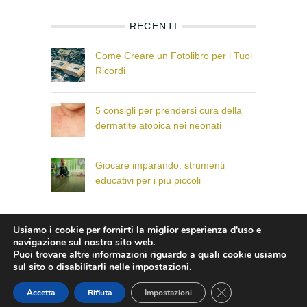
RECENTI
Come Creare un Fotolibro per i Tuoi
Ricordi
5 consigli per prendersi cura della
dermatite atopica nei neonati
Giocare imparando: strumenti
educativi per i più piccoli
Usiamo i cookie per fornirti la miglior esperienza d'uso e
© Il Paese dei Bambini che Sorridono
navigazione sul nostro sito web.
Puoi trovare altre informazioni riguardo a quali cookie usiamo
sul sito o disabilitarli nelle
impostazioni
.
CLOSE GDPR COO
Accetta
Rifiuta
Impostazioni