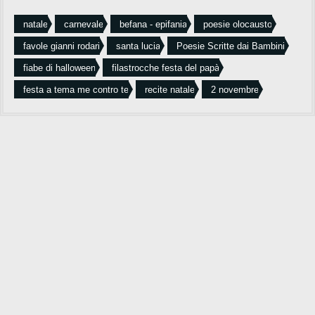
natale
carnevale
befana - epifania
poesie olocausto
favole gianni rodari
santa lucia
Poesie Scritte dai Bambini
fiabe di halloween
filastrocche festa del papà
festa a tema me contro te
recite natale
2 novembre