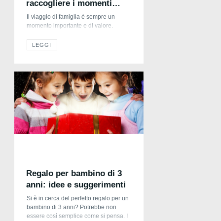
raccogliere i momenti
migliori
Il viaggio di famiglia è sempre un
momento importante e di valore.
Permette di trascorrere del tempo
insieme andando alla scoperta di posti
LEGGI
nuovi e luoghi spesso mai visti prima.
Ogni viaggio di famiglia diventa poi un
ricordo prezioso non solo da
conservare nella propria memoria, ma
anche da rivedere ogni volta che si […]
Regalo per bambino di 3
anni: idee e suggerimenti
Si è in cerca del perfetto regalo per un
bambino di 3 anni? Potrebbe non
essere così semplice come si pensa. I