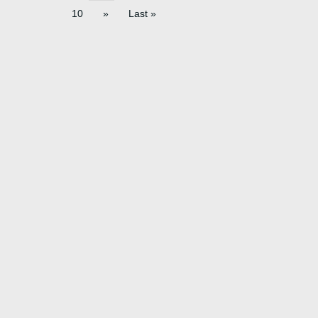
musicali, oltre che dal […]
10
»
Last »