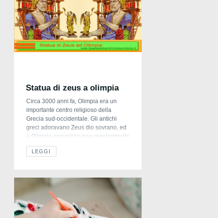
Statua di zeus a olimpia
Circa 3000 anni fa, Olimpia era un
importante centro religioso della
Grecia sud-occidentale. Gli antichi
greci adoravano Zeus dio sovrano, ed
a Olimpia organizzavano regolarmente
celebrazioni in suo onore che
LEGGI
comprendevano competizioni
atletiche. I primi giochi olimpici si
tennero nel 776 a.C. e da allora, la
manifestazione fu ripetuta ogni quattro
anni per oltre 1100 […]