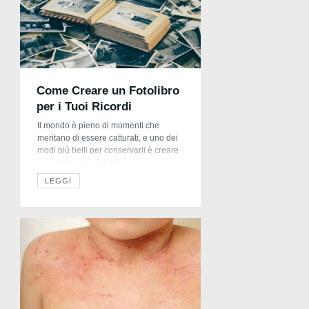
Come Creare un Fotolibro
per i Tuoi Ricordi
Il mondo è pieno di momenti che
meritano di essere catturati, e uno dei
modi più belli per conservarli è creare
un fotolibro. Un fotolibro non è solo
una raccolta di foto, ma una vera e
LEGGI
propria manifestazione tangibile dei
tuoi ricordi. In questo articolo ti
spieghiamo passo passo come
realizzarne uno per custodire i […]