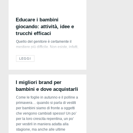
Educare i bambini
giocando: attività, idee e
trucchi efficaci
Quello del genitore è certamente il
mestiere più difficile. Non esiste, infatti,
un manuale per l’educazione dei
propri figli e numerosi sono i modelli
LEGGI
educativi che vengono proposti ai
genitori, che si ritrovano in balia di
mille pareri e consigli. Tra questi, uno
dei più frequenti e di successo
I migliori brand per
riguarda l’educazione tramite i giochi,
bambini e dove acquistarli
adatti […]
Come le foglie in autunno e il polline a
primavera… quando si parla di vestiti
per bambini siamo di fronte a oggetti
che vengono cambiati spesso! Un po’
per la loro crescita repentina, un po’
per vestirli in maniera adatta alla
stagione, ma anche alle ultime