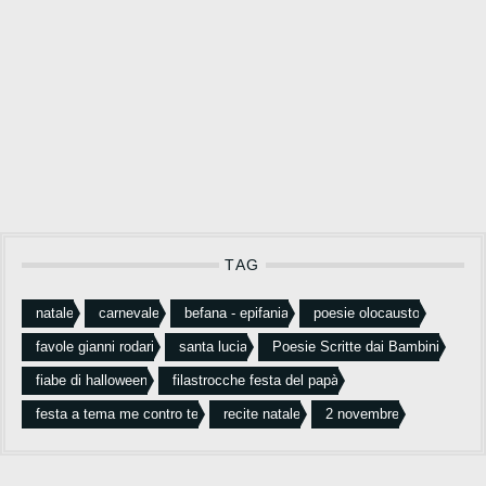
TAG
natale
carnevale
befana - epifania
poesie olocausto
favole gianni rodari
santa lucia
Poesie Scritte dai Bambini
fiabe di halloween
filastrocche festa del papà
festa a tema me contro te
recite natale
2 novembre