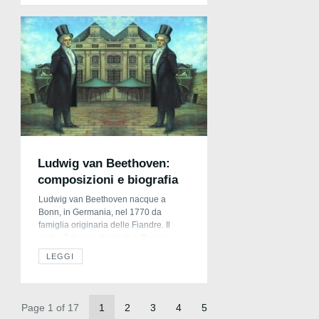
qualità e restano intatte anche dopo lo
stiraggio. Un modo innovativo e
alternativo per avere tutto […]
Ludwig van Beethoven:
composizioni e biografia
Ludwig van Beethoven nacque a
Bonn, in Germania, nel 1770 da
famiglia originaria delle Fiandre. Il
padre Johann, che tanta influenza,
anche negativa, avrebbe avuto sulla
LEGGI
sua esistenza, era tenore nella
cappella di corte. Il giovane Ludwig
manifestò precocemente la sua
passione per la musica. Ancora
Page 1 of 17
1
2
3
4
5
bambino ricevette i primi insegnamenti