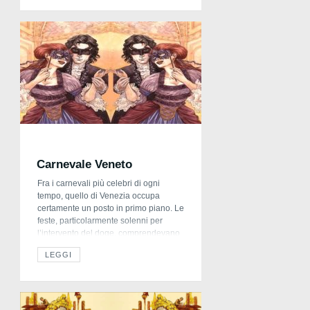
personalizzazione di prodotti per
bambini, che offre soluzioni intelligenti
per etichettare i vestiti, il materiale
scolastico, la borraccia, la scatola del
[…]
Carnevale Veneto
Fra i carnevali più celebri di ogni
tempo, quello di Venezia occupa
certamente un posto in primo piano. Le
feste, particolarmente solenni per
l’intervento del doge, comprendevano
varie manifestazioni. Nel 1162 il doge
LEGGI
Vitale Michiel II vinse il patriarca
d’Aquileia Ulrico, che venne fatto
prigioniero proprio il giorno del giovedi
grasso, con i suoi dodici […]