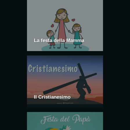
mamme: la festa a loro dedicate, la festa
della donna e il compleanno, ma qualsiasi
momento può essere utile per fare un
pensierino alla propria […]
La festa della Mamma
Il Cristianesimo