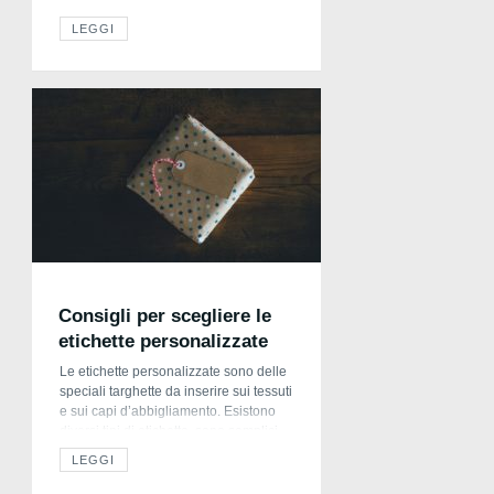
organizzazione. Chi non ha mai
LEGGI
viaggiato prima con un neonato non sa
cosa portare con sé, teme
(giustamente) che il piccolo possa
innervosirsi in aereo o in auto e che
possa buscare un raffreddore o
un’influenza […]
Consigli per scegliere le
etichette personalizzate
Le etichette personalizzate sono delle
speciali targhette da inserire sui tessuti
e sui capi d’abbigliamento. Esistono
diversi tipi di etichette, sono semplici
da applicare e sicuramente danno un
LEGGI
senso di originalità. Ad esempio, le
etichette termoadesive sono di ottima