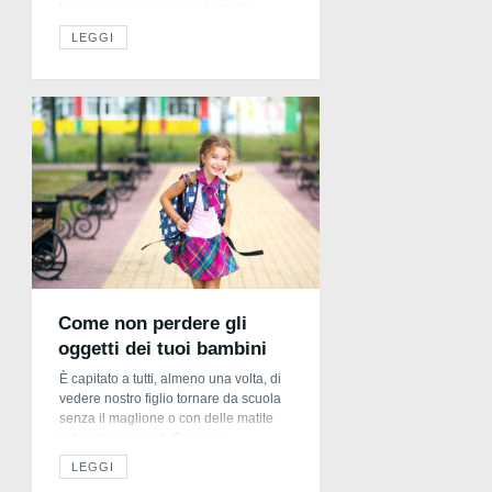
tre anni sono un momento molto
importante nella vita di un bambino,
LEGGI
che comincia a sviluppare le abilità più
complesse e a comunicare in modo
chiaro e strutturato. La curiosità, in
questo momento […]
Come non perdere gli
oggetti dei tuoi bambini
È capitato a tutti, almeno una volta, di
vedere nostro figlio tornare da scuola
senza il maglione o con delle matite
colorate mancanti. Grazie a
Stellasticker, questo non accadrà più!
LEGGI
É un’azienda specializzata nella