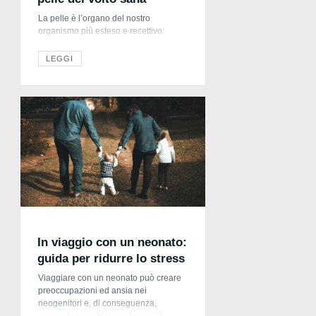
La pelle è l’organo del nostro
organismo più esteso e recettivo:
svolge il ruolo di barriera tra noi e il
mondo esterno ed è un filtro a livello
LEGGI
percettivo, infatti, sin da neonati
impariamo a conoscere il mondo
attraverso la pelle e le percezioni che
da essa derivano. La pelle del volto,
poi, ha un […]
In viaggio con un neonato:
guida per ridurre lo stress
Viaggiare con un neonato può creare
preoccupazioni ed ansia nei
neogenitori e, di conseguenza,
comportare problemi in termini di