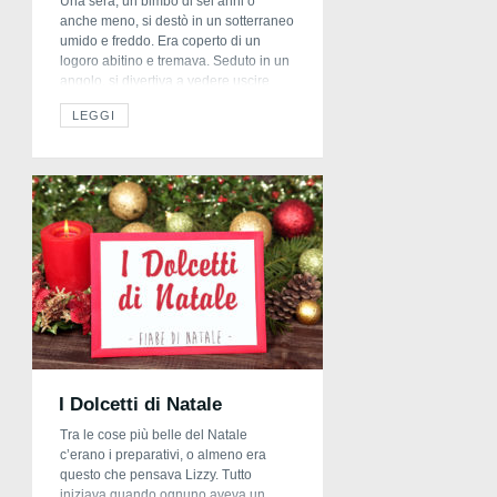
Una sera, un bimbo di sei anni o
anche meno, si destò in un sotterraneo
umido e freddo. Era coperto di un
logoro abitino e tremava. Seduto in un
angolo, si divertiva a vedere uscire
dalla propria bocca il bianco vapore
LEGGI
dell’alito, ma presto ebbe fame. Vicino
a lui, sopra un pagliericcio, con il capo
[…]
I Dolcetti di Natale
Tra le cose più belle del Natale
c’erano i preparativi, o almeno era
questo che pensava Lizzy. Tutto
iniziava quando ognuno aveva un