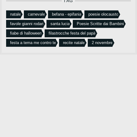
TAG
natale
carnevale
befana - epifania
poesie olocausto
favole gianni rodari
santa lucia
Poesie Scritte dai Bambini
fiabe di halloween
filastrocche festa del papà
festa a tema me contro te
recite natale
2 novembre