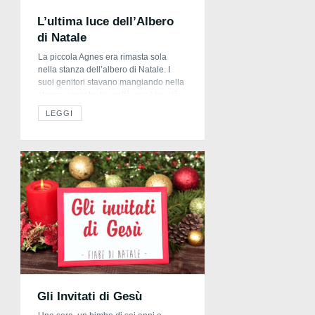
L’ultima luce dell’Albero
di Natale
La piccola Agnes era rimasta sola
nella stanza dell’albero di Natale. I
suoi genitori stavano mangiando nella
stanza accanto. In realtà sarebbe già
dovuta essere a letto da tempo, ma
LEGGI
aveva chiesto di poter restare nella
stanza dell’albero di Natale almeno
fino a quando tutte le candele
sull’albero non si fossero spente. Si
era accucciata […]
Gli Invitati di Gesù