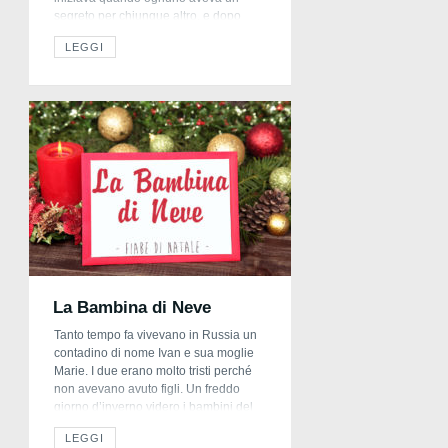
segreto per chiunque altro, e dopo
poco la casa profumava da cima a
LEGGI
fondo di cannella, chiodi di garofano e
anice. Gli urli sdegnati della mamma
facevano parte dell’atmosfera, e si
sentivano […]
La Bambina di Neve
Tanto tempo fa vivevano in Russia un
contadino di nome Ivan e sua moglie
Marie. I due erano molto tristi perché
non avevano avuto figli. Un freddo
giorno d’inverno videro i bambini del
villaggio che costruivano un pupazzo
LEGGI
di neve. “Facciamo anche noi un