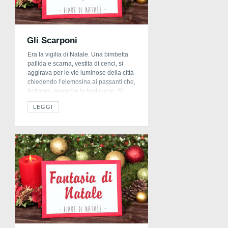
Gli Scarponi
Era la vigilia di Natale. Una bimbetta
pallida e scarna, vestita di cenci, si
aggirava per le vie luminose della città
chiedendo l’elemosina ai passanti che,
frettolosi, neanche le badavano. Si
chiamava Celestina. Era rimasta
LEGGI
orfana a soli sette anni, e coloro che
l’avevano raccolta la obbligavano a
mendicare tutto il giorno e la
picchiavano […]