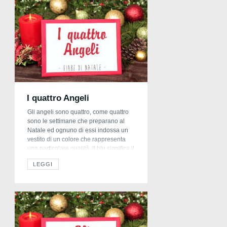
I quattro Angeli
Gli angeli sono quattro, come quattro
sono le settimane che preparano al
Natale ed ognuno di essi indossa un
vestito di un colore che rappresenta
una particolare qualità. Il blu significa il
silenzio ed il raccoglimento; il rosso
LEGGI
rappresenta l’amore; il bianco é il
simbolo della luce che brilla nel cuore
di chi crede ed […]