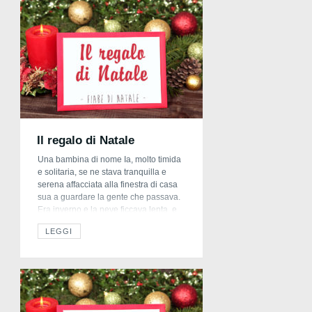
Il regalo di Natale
Una bambina di nome Ia, molto timida
e solitaria, se ne stava tranquilla e
serena affacciata alla finestra di casa
sua a guardare la gente che passava.
Era inverno e la neve ficcava lenta, e
mentre Ia osservava il mondo da dietro
LEGGI
il vetro della sua finestra, vide il
proprietario del negozio di animali che
[…]