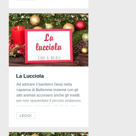
pupazzo di neve!” propose Ivan alla
moglie. “Che bella idea”, rispose […]
La Lucciola
Ad adorare il bambino Gesù nella
capanna di Betlemme insieme con gli
altri animali accorsero anche gli insetti.
per non spaventare il piccolo restarono
in gruppo sulla soglia. Ma Gesù, con
un gesto delle rosee manine, li chiamò
LEGGI
ed essi si precipitarono,portando i loro
doni. L’ape offrì il suo dolce miele, la
farfalla la bellezza […]