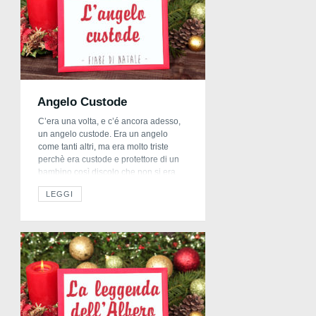
Angelo Custode
C’era una volta, e c’é ancora adesso,
un angelo custode. Era un angelo
come tanti altri, ma era molto triste
perchè era custode e protettore di un
bambino così discolo che non si era
mai visto, si chiamava Paolo. Paolo
LEGGI
era svogliato, disubbidiente, qualche
volta cattivo e tutte le volte il suo
angioletto si disperava […]