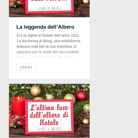
La leggenda dell’Albero
Era la vigilia di Natale dell’anno 1611.
La duchessa di Brieg, una nobildonna
tedesca nota per la sua inventiva, si
aggirava per le scale del suo castello.
Tutto era pronto per la notte santa ; i
trofei di sempreverdi da appendere
LEGGI
alle pareti, le candele da accendere a
mezzanotte, il gran ceppo da mettere
nel […]