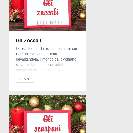
Gli Zoccoli
Questa leggenda risale ai tempi in cui i
Barbari invasero la Gallia
devastandola. Il mondo gallo-romano
stava crollando ed i contadini
fuggivano all’incalzare delle orde di
Attila e di Genserico. Fra i contadini in
LEGGI
fuga c’erano anche San Crispino e
San Crispiniano. La notte di Natale,
tremanti di freddo e di fame, essi
bussarono alla […]