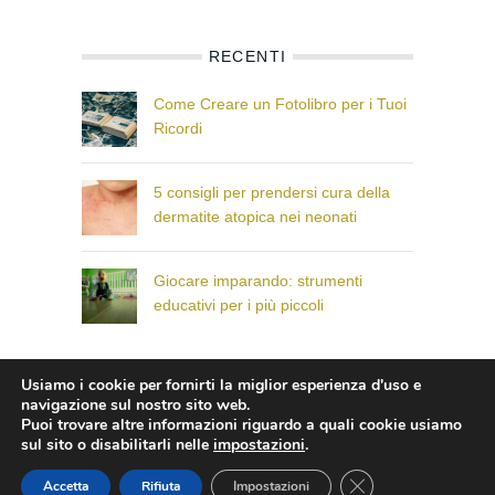
RECENTI
Come Creare un Fotolibro per i Tuoi
Ricordi
5 consigli per prendersi cura della
dermatite atopica nei neonati
Giocare imparando: strumenti
educativi per i più piccoli
Usiamo i cookie per fornirti la miglior esperienza d'uso e
© Il Paese dei Bambini che Sorridono
navigazione sul nostro sito web.
Puoi trovare altre informazioni riguardo a quali cookie usiamo
sul sito o disabilitarli nelle
impostazioni
.
CLOSE GDPR COO
Accetta
Rifiuta
Impostazioni