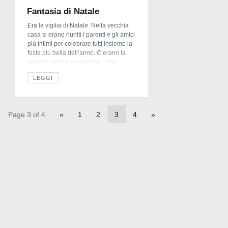
Fantasia di Natale
Era la vigilia di Natale. Nella vecchia
casa si erano riuniti i parenti e gli amici
più intimi per celebrare tutti insieme la
festa più bella dell’anno. C’erano la
vecchia nonna, la mamma, i due
gemelli, Maria, la sorella maggiore, il
LEGGI
parroco, un giovane dottore e persino i
due cani. Per ultimo giunse il vecchio
maestro […]
Page 3 of 4
«
1
2
3
4
»