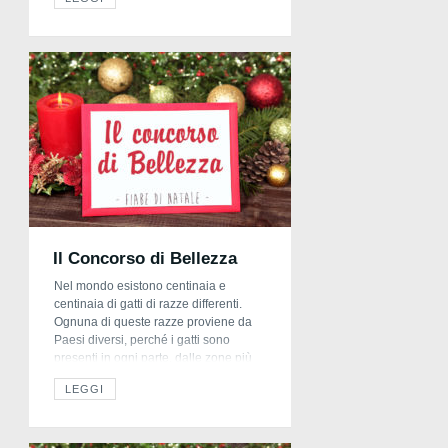
Natale. Per l’occasione, fu cucito un
gigantesco tendone a forma di albero
di natale, tutto illuminato e con una
stella […]
Il Concorso di Bellezza
Nel mondo esistono centinaia e
centinaia di gatti di razze differenti.
Ognuna di queste razze proviene da
Paesi diversi, perché i gatti sono
presenti in ogni parte, dalle zone più
fredde a quelle più vicine all’equatore.
LEGGI
La cosa che maggiormente
caratterizza ogni gatto, è di certo il suo
pelo: esistono gatti col pelo
lunghissimo e […]