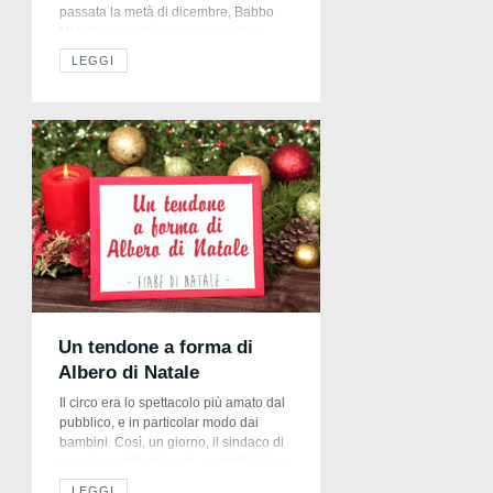
passata la metà di dicembre, Babbo
Natale si svegliò e si accorse che
stava male, ma proprio male. “Per tutte
LEGGI
le slitte!” esclamò Mamma Natale.” Hai
il viso pieno di macchie! Come farò a
finire di preparare tutti i regali da
sola?” […]
Un tendone a forma di
Albero di Natale
Il circo era lo spettacolo più amato dal
pubblico, e in particolar modo dai
bambini. Così, un giorno, il sindaco di
una ricca città del nord, contattò il circo
più famoso per uno spettacolo di
LEGGI